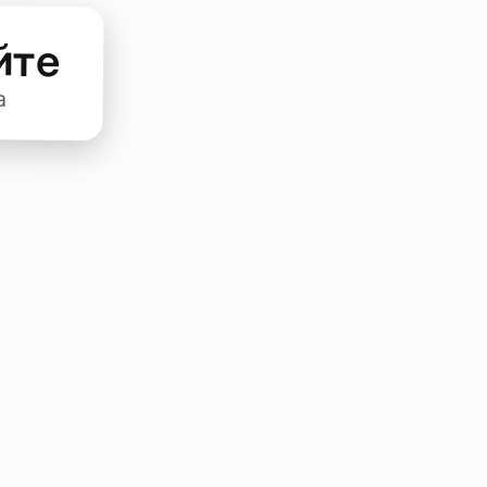
йте
а