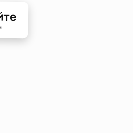
йте
а