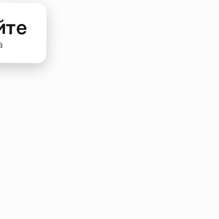
йте
а