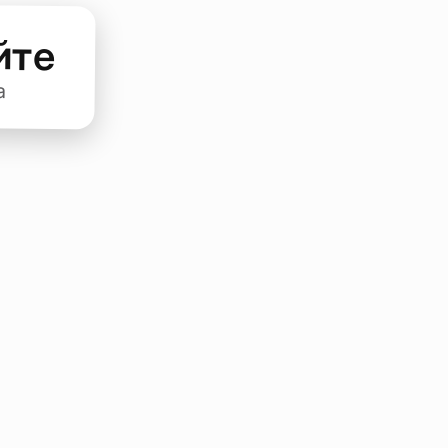
йте
а