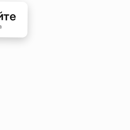
йте
а