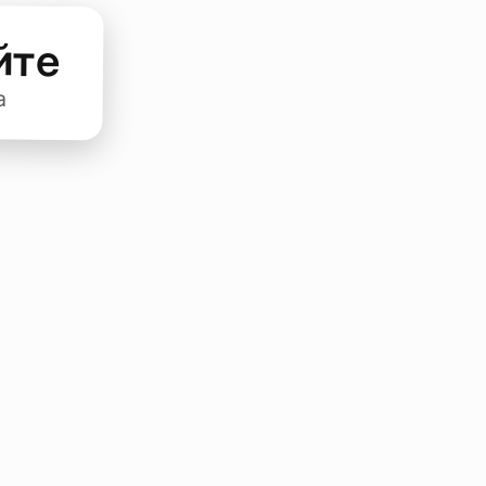
йте
а