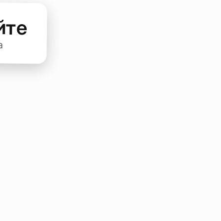
йте
а