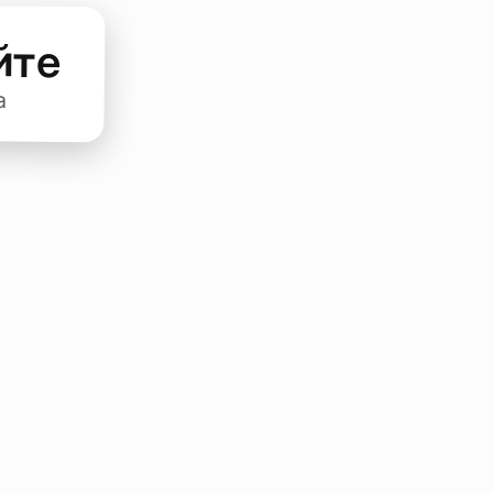
йте
а