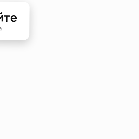
йте
а