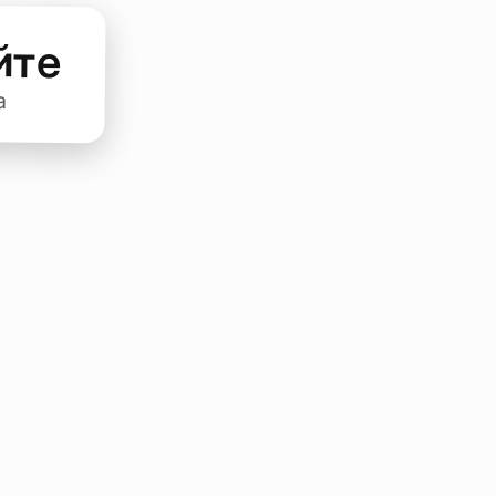
йте
а