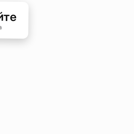
йте
а