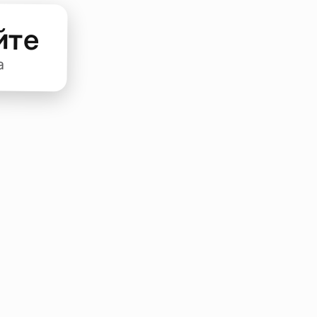
йте
а