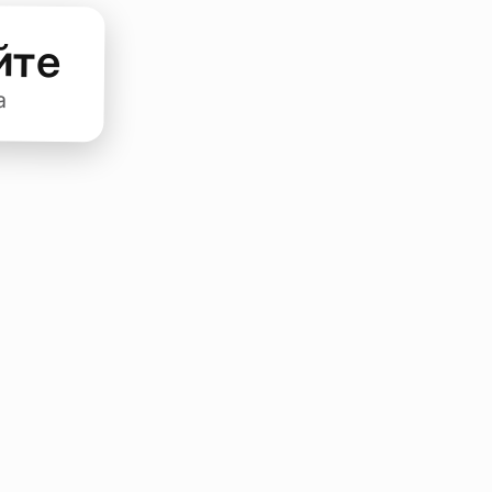
йте
а