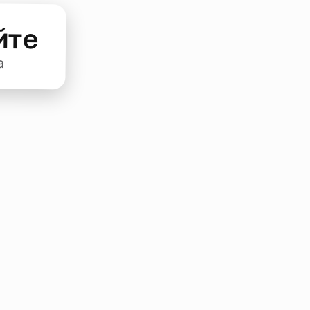
йте
а