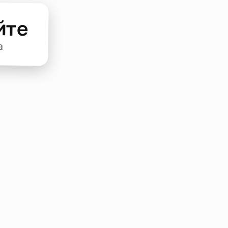
йте
а