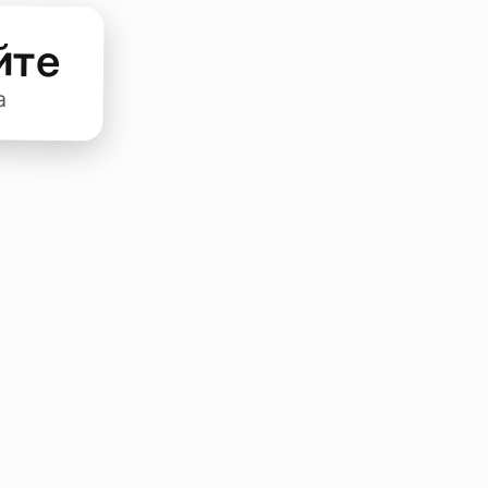
йте
а