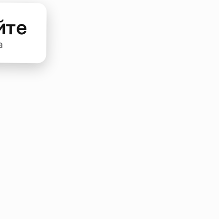
йте
а