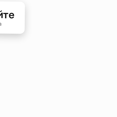
йте
а