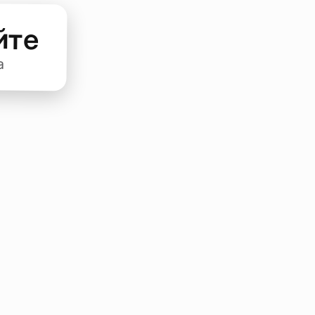
йте
а