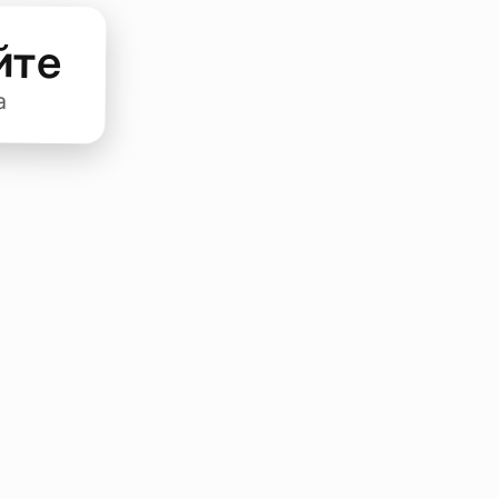
йте
а