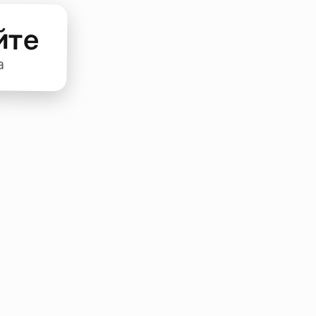
йте
а