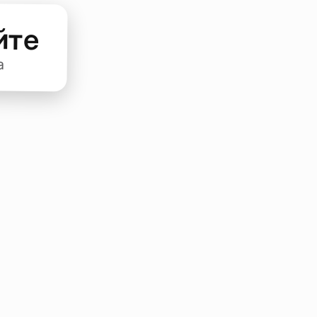
йте
а