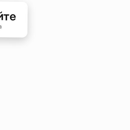
йте
а