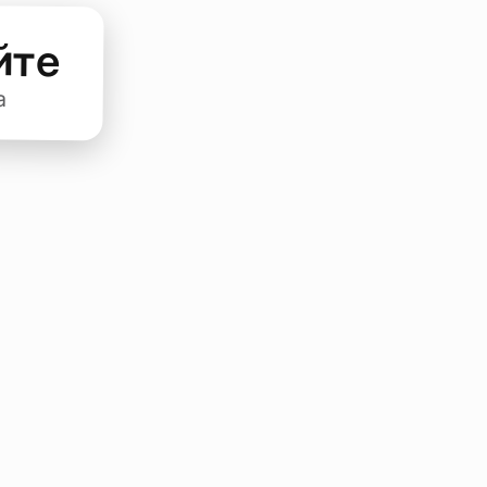
йте
а