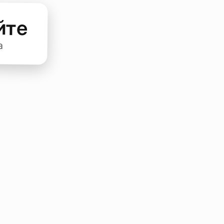
йте
а