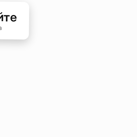
йте
а