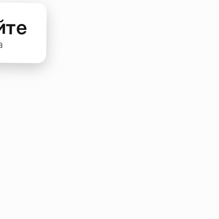
йте
а