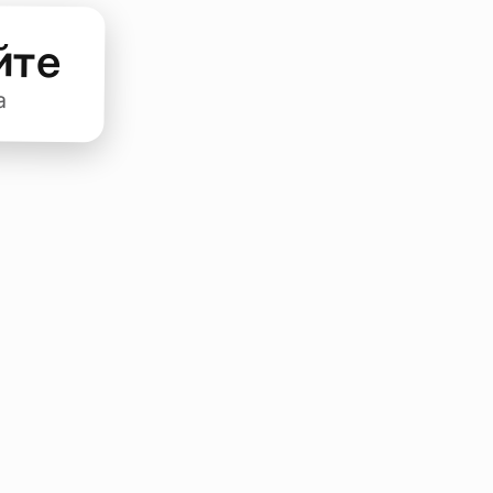
йте
а