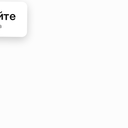
йте
а