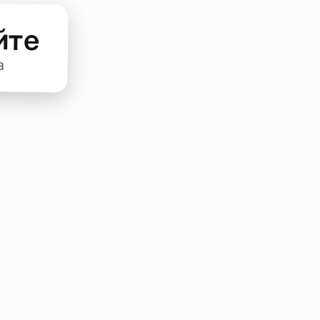
йте
а