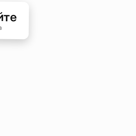
йте
а